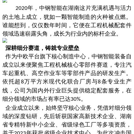
年，中钢智能在湖南这片充满机遇与活力
2020
的土地上成立，犹如一颗智能制造的火种被点燃。
谁能想到，仅仅数年时间，它便在工程机械配套件
领域迅速崭露头角，成长为行业内的标杆企业。
深耕细分赛道，铸就专业壁垒
作为中欧平台旗下核心制造中心，中钢智能装备自
成立以来便聚焦工程机械核心零部件赛道，专注汽
车起重机、高空作业车等零部件产品的研发生产。
依托超
万平方米现代化联合厂房与
条专业生产
8
8
线，公司为国内外行业巨头提供稳定配套服务，在
细分领域的市场占有率已达
。
30%
企业成立以来，始终坚守核心业务，凭借对细分领
域的深度钻研，先后斩获国家高新技术企业、湖南
省专精特新中小企业、省级绿色工厂等多项资质，
并于
年获批省级企业技术中心，为此次冲击国
2023