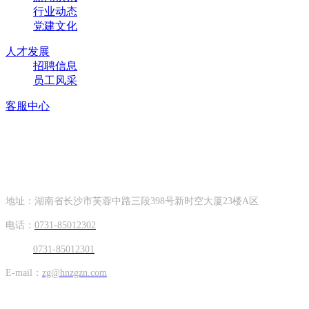
行业动态
党建文化
人才发展
招聘信息
员工风采
客服中心
联系方式
CONTACT INFORMATION
地址：湖南省长沙市芙蓉中路三段398号新时空大厦23楼A区
电话：
0731-85012302
0731-85012301
E-mail：
zg@hnzgzn.com
Hunan Zhong Gang Korea Co. Ltd.