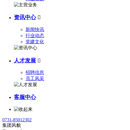
资讯中心

新闻快讯
行业动态
党建文化
人才发展

招聘信息
员工风采
客服中心
0731-85012302
集团风貌