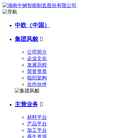
中欧（中国）
集团风貌

公司简介
企业文化
发展历程
荣誉资质
组织架构
合作伙伴
主营业务

材料平台
产品平台
加工平台
再生资源