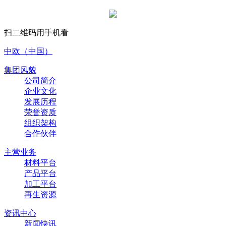
扫二维码用手机看
中欧（中国）
集团风貌
公司简介
企业文化
发展历程
荣誉资质
组织架构
合作伙伴
主营业务
材料平台
产品平台
加工平台
再生资源
资讯中心
新闻快讯