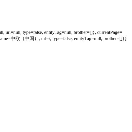
rl=null, type=false, entityTag=null, brother=[]}, currentPage=
=中欧（中国）, url=/, type=false, entityTag=null, brother=[]}}