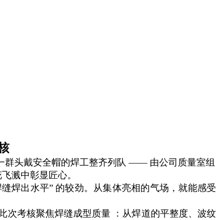
核
一群头戴安全帽的焊工整齐列队
——
由公司
质量室组
花飞溅中彰显匠心。
焊缝焊出水平” 的较劲。从集体亮相的气场，就能感受
。此次考核聚焦焊缝成型质量 ：从焊道的平整度、波纹