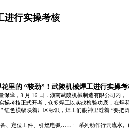
焊工进行实操考核
焊花里的
“较劲”！武陵
机械
焊工
进行
实操考
量保障
，
8 月 16 日，
湖南武陵机械制造有限公司
内
，
实操考核正式开考，众多焊工以实战检验功底，在焊
 红色横幅映着厂区标识，焊工们眼神里透着 “要把
设备、定位工件、引燃电弧
…… 一系列动作行云流水