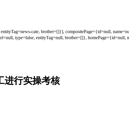
yTag=news-cate, brother=[]}], compositePage={id=null, name=null, u
lse, entityTag=null, brother=[]}, homePage={id=null, name
焊工进行实操考核