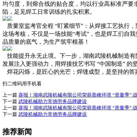
均匀度，到熔合线的贴合度，均以行业高标准严要
陷，足见焊工日常训练的扎实积累。
质量室
监
考官全程
“盯紧细节”：从焊接工艺执行
这场考核，
不仅是一场技能
“考试”
，
也
是焊工
们
自我
品质量的底气，为生产筑牢根基！
技能提升永无止境。下一步，
湖南武陵机械制造有
发展注入更强动力，用焊接技艺书写 “中国制造” 的
焊花闪烁，是匠心的光芒；焊缝成型，是坚持的答
扫二维码用手机看
上一篇
喜报！湖南武陵机械有限公司荣获盈峰环境 “质量季”
下一篇
武陵机械助力常德劳务品牌建设
上一篇
喜报！湖南武陵机械有限公司荣获盈峰环境 “质量季”
下一篇
武陵机械助力常德劳务品牌建设
推荐新闻