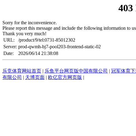
403
Sorry for the inconvenience.
Please report this message and include the following information to us
Thank you very much!
URL:
/product/9/tel:0731-85012302
Server:
prod-qwmh-bj7-pool203-frontend-static-02
Date:
2026/06/14 21:38:08
乐竞体育网站首页
|
乐鱼平台网页版中国有限公司
|
冠军体育下
有限公司
|
天博页面
|
欧亿官方网页版
|